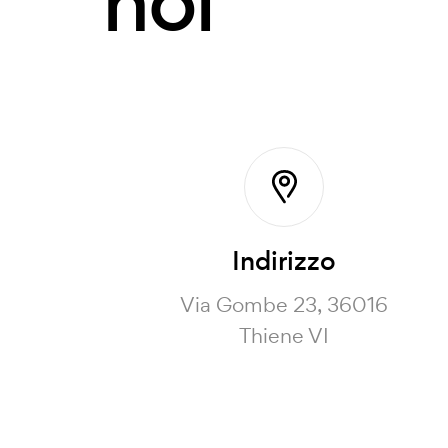
noi
Indirizzo
Via Gombe 23, 36016
Thiene VI