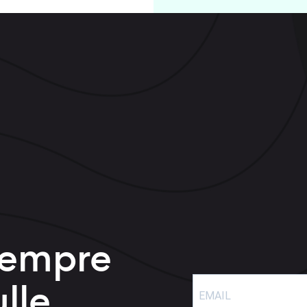
sempre
lle