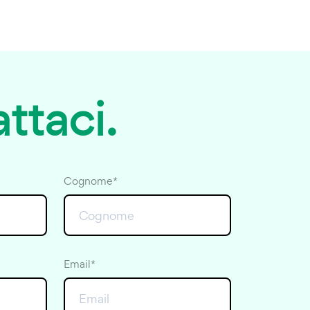
ttaci.
Cognome*
Email*